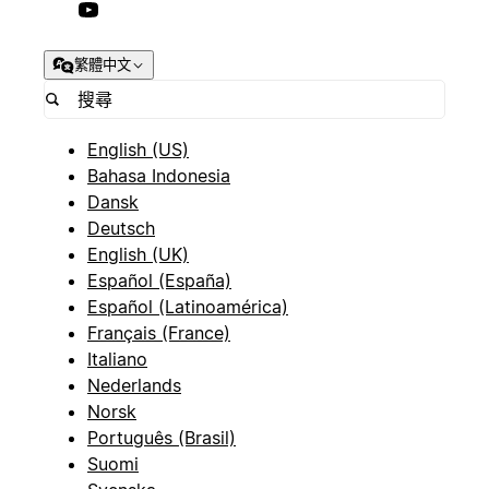
繁體中文
English (US)
Bahasa Indonesia
Dansk
Deutsch
English (UK)
Español (España)
Español (Latinoamérica)
Français (France)
Italiano
Nederlands
Norsk
Português (Brasil)
Suomi