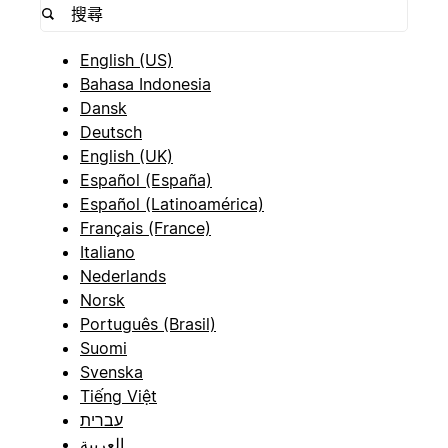
English (US)
Bahasa Indonesia
Dansk
Deutsch
English (UK)
Español (España)
Español (Latinoamérica)
Français (France)
Italiano
Nederlands
Norsk
Português (Brasil)
Suomi
Svenska
Tiếng Việt
עברית
العربية