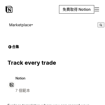
免費取得 Notion
Marketplace
合集
Track every trade
Notion
7 個範本