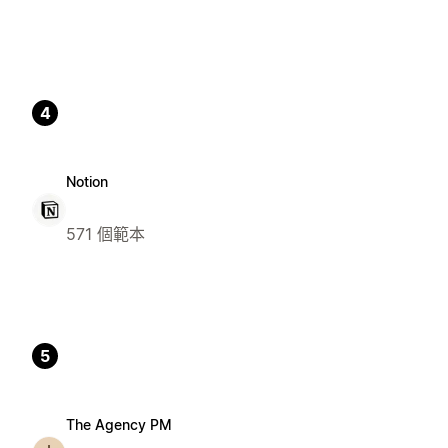
4
Notion
571 個範本
5
The Agency PM