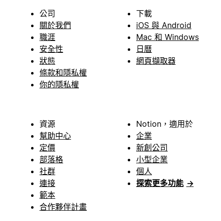
公司
下載
關於我們
iOS 與 Android
職涯
Mac 和 Windows
安全性
日曆
狀態
網頁擷取器
條款和隱私權
你的隱私權
資源
Notion，適用於
幫助中心
企業
定價
新創公司
部落格
小型企業
社群
個人
連接
探索更多功能
→
範本
合作夥伴計畫