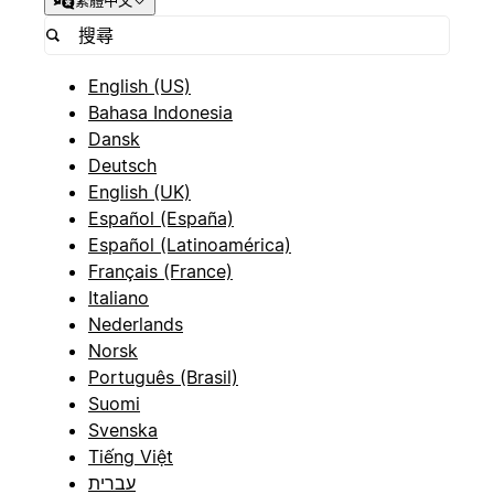
繁體中文
English (US)
Bahasa Indonesia
Dansk
Deutsch
English (UK)
Español (España)
Español (Latinoamérica)
Français (France)
Italiano
Nederlands
Norsk
Português (Brasil)
Suomi
Svenska
Tiếng Việt
עברית