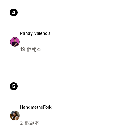
4
Randy Valencia
19 個範本
5
HandmetheFork
2 個範本