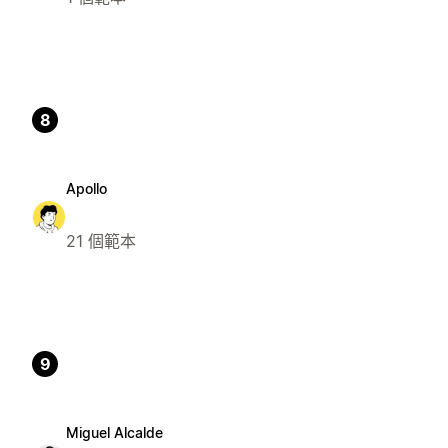
8
Apollo
21 個範本
9
Miguel Alcalde