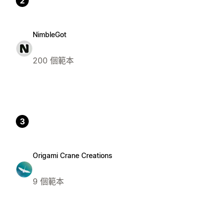
2
NimbleGot
200 個範本
3
Origami Crane Creations
9 個範本