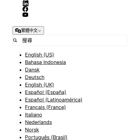
繁體中文
English (US)
Bahasa Indonesia
Dansk
Deutsch
English (UK)
Español (España)
Español (Latinoamérica)
Français (France)
Italiano
Nederlands
Norsk
Português (Brasil)