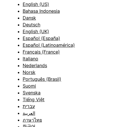
English (US)
Bahasa Indonesia
Dansk
Deutsch
English (UK)
Español (España)
Español (Latinoamérica)
Français (France)
Italiano
Nederlands
Norsk
Português (Brasil)
Suomi
Svenska
Tiếng Việt
עברית
العربية
ภาษาไทย
한국어