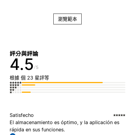
瀏覽範本
評分與評論
4.5
5
根據 個 23 星評等
Satisfecho
El almacenamiento es óptimo, y la aplicación es
rápida en sus funciones.