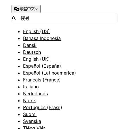
繁體中文
English (US)
Bahasa Indonesia
Dansk
Deutsch
English (UK)
Español (España)
Español (Latinoamérica)
Français (France)
Italiano
Nederlands
Norsk
Português (Brasil)
Suomi
Svenska
Tiếng Việt