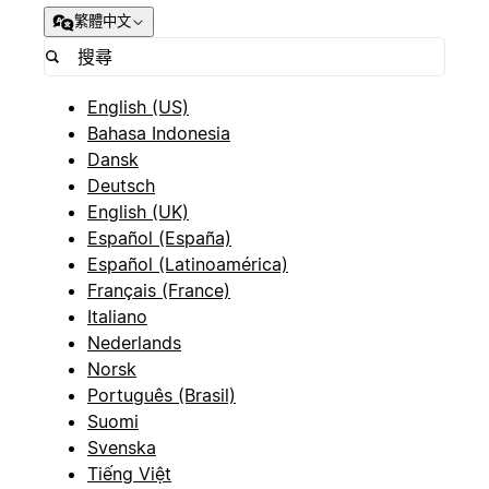
繁體中文
English (US)
Bahasa Indonesia
Dansk
Deutsch
English (UK)
Español (España)
Español (Latinoamérica)
Français (France)
Italiano
Nederlands
Norsk
Português (Brasil)
Suomi
Svenska
Tiếng Việt