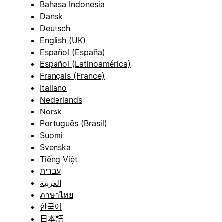
Bahasa Indonesia
Dansk
Deutsch
English (UK)
Español (España)
Español (Latinoamérica)
Français (France)
Italiano
Nederlands
Norsk
Português (Brasil)
Suomi
Svenska
Tiếng Việt
עברית
العربية
ภาษาไทย
한국어
日本語