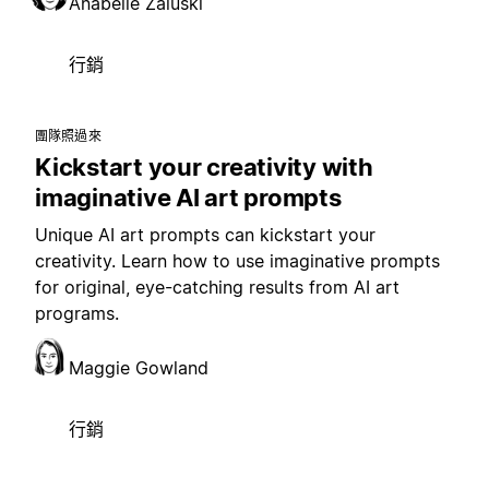
Anabelle Zaluski
行銷
團隊照過來
Kickstart your creativity with
imaginative AI art prompts
Unique AI art prompts can kickstart your
creativity. Learn how to use imaginative prompts
for original, eye-catching results from AI art
programs.
Maggie Gowland
行銷