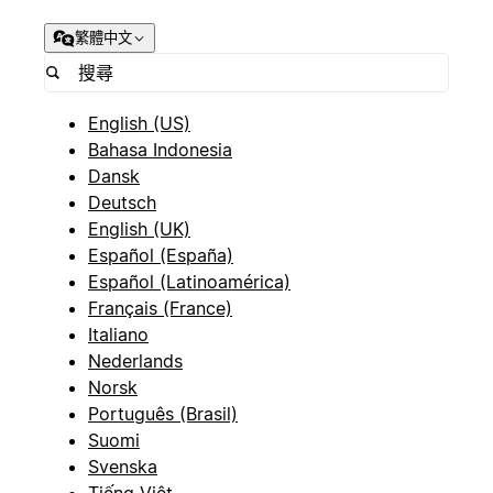
繁體中文
English (US)
Bahasa Indonesia
Dansk
Deutsch
English (UK)
Español (España)
Español (Latinoamérica)
Français (France)
Italiano
Nederlands
Norsk
Português (Brasil)
Suomi
Svenska