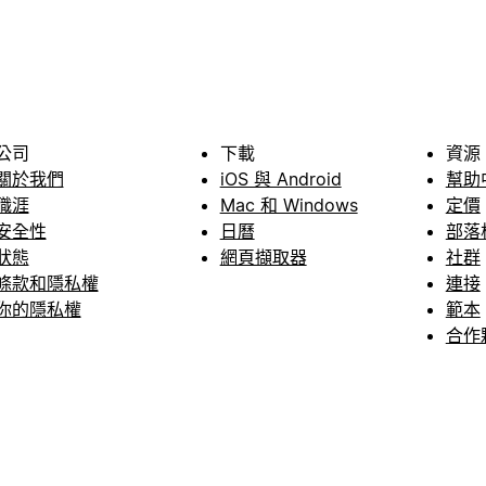
公司
下載
資源
關於我們
iOS 與 Android
幫助
職涯
Mac 和 Windows
定價
安全性
日曆
部落
狀態
網頁擷取器
社群
條款和隱私權
連接
你的隱私權
範本
合作