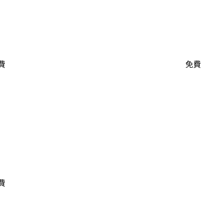
費
免費
費