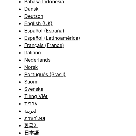
Bahasa Indonesia
Dansk
Deutsch
English (UK)
Español (España)
Español (Latinoamérica)
Français (France)
Italiano
Nederlands
Norsk
Português (Brasil)
Suomi
Svenska
Tiếng Việt
עברית
العربية
ภาษาไทย
한국어
日本語