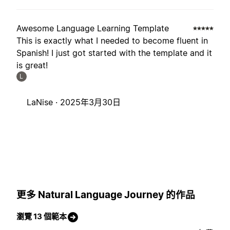
Awesome Language Learning Template
This is exactly what I needed to become fluent in
Spanish! I just got started with the template and it
is great!
L
LaNise ·
2025年3月30日
更多 Natural Language Journey 的作品
瀏覽 13 個範本