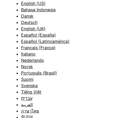
English (US)
Bahasa Indonesia
Dansk
Deutsch
English (UK)
Español (España)
Español (Latinoamérica)
Français (France)
Italiano
Nederlands
Norsk
Português (Brasil)
Suomi
Svenska
Tiếng Việt
עברית
العربية
ภาษาไทย
한국어