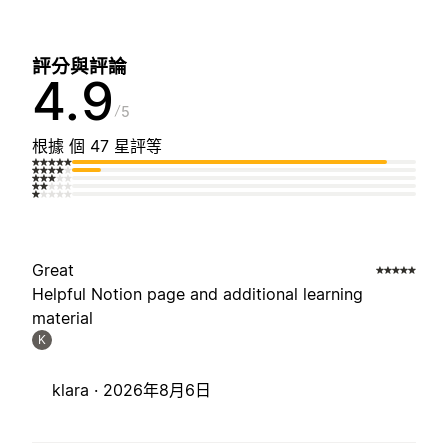
評分與評論
4.9
5
根據 個 47 星評等
Great
Helpful Notion page and additional learning
material
K
klara ·
2026年8月6日