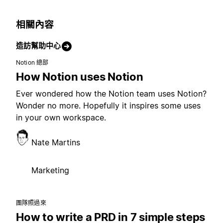
相關內容
造訪幫助中心
Notion 總部
How Notion uses Notion
Ever wondered how the Notion team uses Notion?
Wonder no more. Hopefully it inspires some uses
in your own workspace.
Nate Martins
Marketing
團隊照過來
How to write a PRD in 7 simple steps