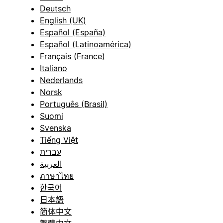
Deutsch
English (UK)
Español (España)
Español (Latinoamérica)
Français (France)
Italiano
Nederlands
Norsk
Português (Brasil)
Suomi
Svenska
Tiếng Việt
עברית
العربية
ภาษาไทย
한국어
日本語
简体中文