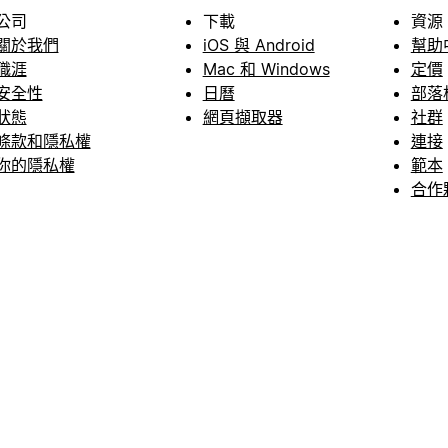
公司
下載
資源
關於我們
iOS 與 Android
幫助
職涯
Mac 和 Windows
定價
安全性
日曆
部落
狀態
網頁擷取器
社群
條款和隱私權
連接
你的隱私權
範本
合作