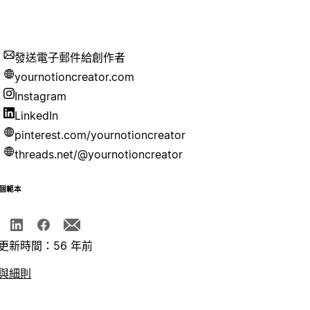
發送電子郵件給創作者
yournotioncreator.com
Instagram
LinkedIn
pinterest.com/yournotioncreator
threads.net/@yournotioncreator
個範本
更新時間：56 年前
與細則