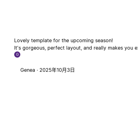
Lovely template for the upcoming season!
It's gorgeous, perfect layout, and really makes you 
G
Genea ·
2025年10月3日