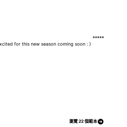
excited for this new season coming soon : )
瀏覽 22 個範本