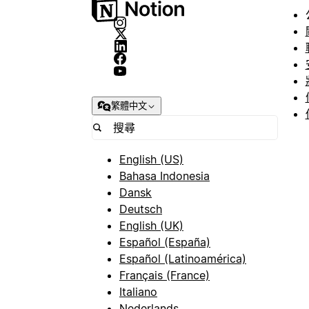
繁體中文
English (US)
Bahasa Indonesia
Dansk
Deutsch
English (UK)
Español (España)
Español (Latinoamérica)
Français (France)
Italiano
Nederlands