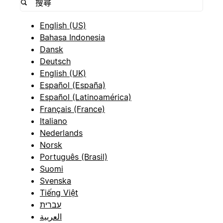
English (US)
Bahasa Indonesia
Dansk
Deutsch
English (UK)
Español (España)
Español (Latinoamérica)
Français (France)
Italiano
Nederlands
Norsk
Português (Brasil)
Suomi
Svenska
Tiếng Việt
עברית
العربية