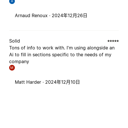
A
Arnaud Renoux ·
2024年12月26日
Solid
Tons of info to work with. I'm using alongside an
Ai to fill in sections specific to the needs of my
company
M
Matt Harder ·
2024年12月10日