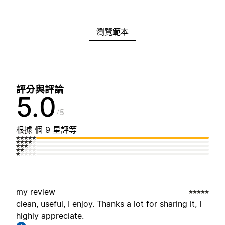
瀏覽範本
評分與評論
5.0
5
根據 個 9 星評等
my review
clean, useful, I enjoy. Thanks a lot for sharing it, I
highly appreciate.