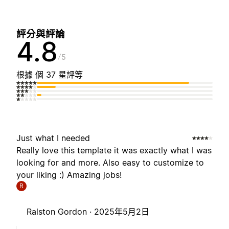
評分與評論
4.8
5
根據 個 37 星評等
Just what I needed
Really love this template it was exactly what I was
looking for and more. Also easy to customize to
your liking :) Amazing jobs!
R
Ralston Gordon ·
2025年5月2日