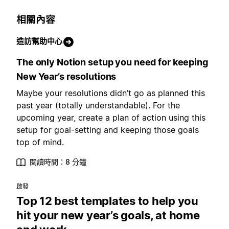
相關內容
造訪幫助中心
The only Notion setup you need for keeping
New Year’s resolutions
Maybe your resolutions didn’t go as planned this
past year (totally understandable). For the
upcoming year, create a plan of action using this
setup for goal-setting and keeping those goals
top of mind.
閱讀時間：8 分鐘
啟發
Top 12 best templates to help you
hit your new year’s goals, at home