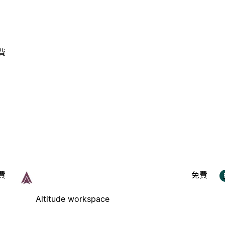
費
費
免費
Altitude workspace