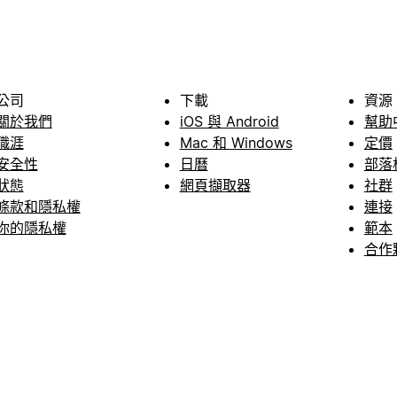
公司
下載
資源
關於我們
iOS 與 Android
幫助
職涯
Mac 和 Windows
定價
安全性
日曆
部落
狀態
網頁擷取器
社群
條款和隱私權
連接
你的隱私權
範本
合作