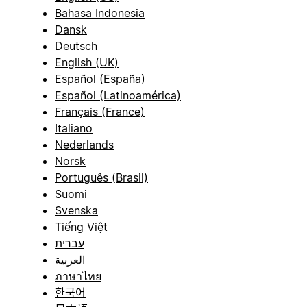
Bahasa Indonesia
Dansk
Deutsch
English (UK)
Español (España)
Español (Latinoamérica)
Français (France)
Italiano
Nederlands
Norsk
Português (Brasil)
Suomi
Svenska
Tiếng Việt
עברית
العربية
ภาษาไทย
한국어