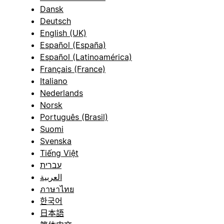
Dansk
Deutsch
English (UK)
Español (España)
Español (Latinoamérica)
Français (France)
Italiano
Nederlands
Norsk
Português (Brasil)
Suomi
Svenska
Tiếng Việt
עברית
العربية
ภาษาไทย
한국어
日本語