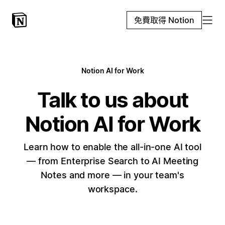
免費取得 Notion
Notion AI for Work
Talk to us about
Notion AI for Work
Learn how to enable the all-in-one AI tool
— from Enterprise Search to AI Meeting
Notes and more — in your team's
workspace.