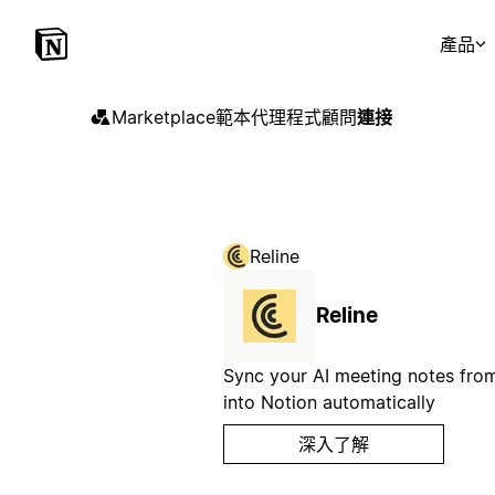
產品
Marketplace
範本
代理程式
顧問
連接
Reline
Reline
Sync your AI meeting notes from
into Notion automatically
深入了解