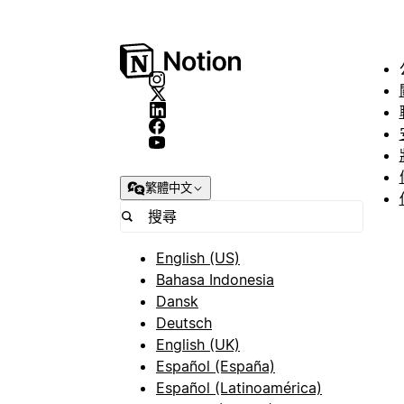
繁體中文
English (US)
Bahasa Indonesia
Dansk
Deutsch
English (UK)
Español (España)
Español (Latinoamérica)