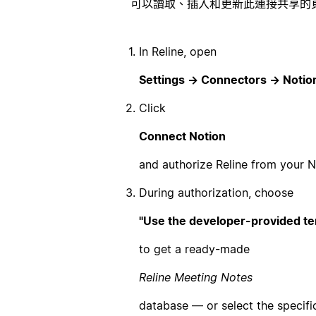
可以讀取、插入和更新此連接共享的
In Reline, open
Settings → Connectors → Notio
Click
Connect Notion
and authorize Reline from your N
During authorization, choose
"Use the developer-provided te
to get a ready-made
Reline Meeting Notes
database — or select the specifi