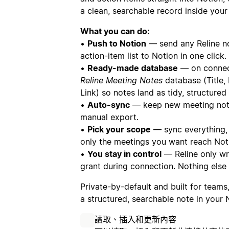
a clean, searchable record inside you
What you can do:
•
Push to Notion
— send any Reline no
action-item list to Notion in one click.
•
Ready-made database
— on connect
Reline Meeting Notes
database (Title,
Link) so notes land as tidy, structured
•
Auto-sync
— keep new meeting note
manual export.
•
Pick your scope
— sync everything, o
only the meetings you want reach Not
•
You stay in control
— Reline only wri
grant during connection. Nothing else
Private-by-default and built for teams
a structured, searchable note in your 
讀取、插入和更新內容