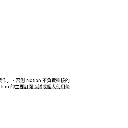
」，否則 Notion 不負責連接的
on 的
主要訂閱協議
或
個人使用條
。