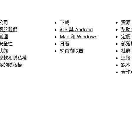
公司
下載
資源
關於我們
iOS 與 Android
幫助
職涯
Mac 和 Windows
定價
安全性
日曆
部落
狀態
網頁擷取器
社群
條款和隱私權
連接
你的隱私權
範本
合作