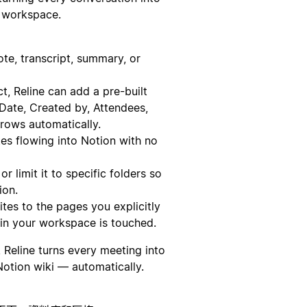
r workspace.
te, transcript, summary, or
, Reline can add a pre-built
 Date, Created by, Attendees,
 rows automatically.
s flowing into Notion with no
r limit it to specific folders so
ion.
tes to the pages you explicitly
 in your workspace is touched.
, Reline turns every meeting into
Notion wiki — automatically.