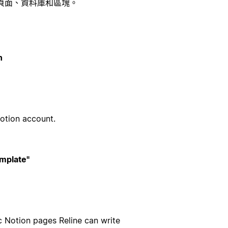
頁面、資料庫和區塊。
n
otion account.
mplate"
c Notion pages Reline can write