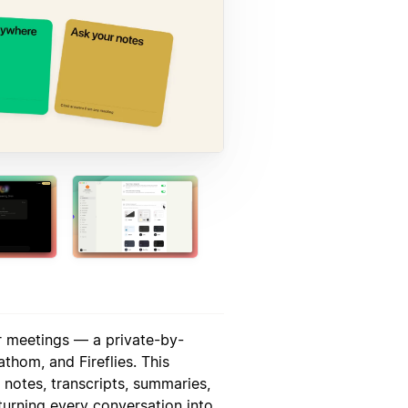
or meetings — a private-by-
athom, and Fireflies. This
 notes, transcripts, summaries,
 turning every conversation into