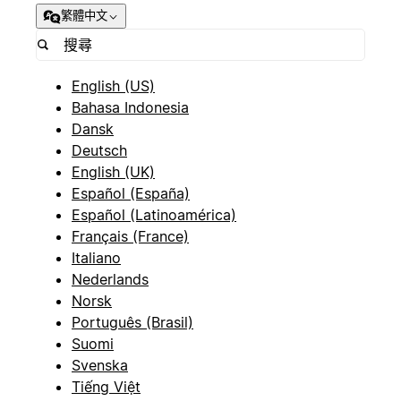
繁體中文
English (US)
Bahasa Indonesia
Dansk
Deutsch
English (UK)
Español (España)
Español (Latinoamérica)
Français (France)
Italiano
Nederlands
Norsk
Português (Brasil)
Suomi
Svenska
Tiếng Việt