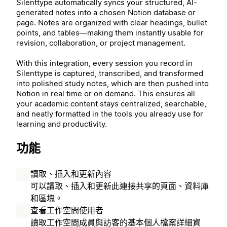
Silenttype automatically syncs your structured, AI-
generated notes into a chosen Notion database or
page. Notes are organized with clear headings, bullet
points, and tables—making them instantly usable for
revision, collaboration, or project management.
With this integration, every session you record in
Silenttype is captured, transcribed, and transformed
into polished study notes, which are then pushed into
Notion in real time or on demand. This ensures all
your academic content stays centralized, searchable,
and neatly formatted in the tools you already use for
learning and productivity.
功能
讀取、插入和更新內容
可以讀取、插入和更新此連接共享的頁面、資料庫
和區塊。
查看工作空間使用者
讀取工作空間成員與訪客的基本個人檔案詳細資