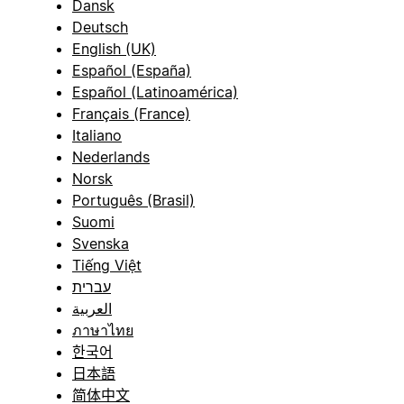
Dansk
Deutsch
English (UK)
Español (España)
Español (Latinoamérica)
Français (France)
Italiano
Nederlands
Norsk
Português (Brasil)
Suomi
Svenska
Tiếng Việt
עברית
العربية
ภาษาไทย
한국어
日本語
简体中文