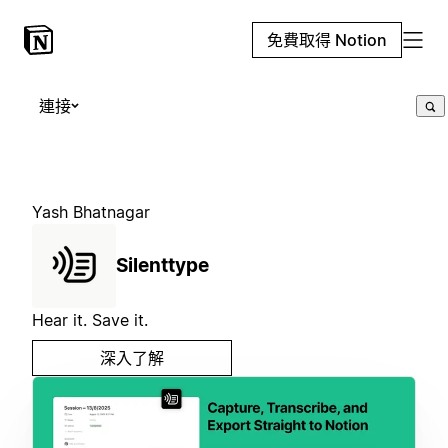
免費取得 Notion
連接
Yash Bhatnagar
Silenttype
Hear it. Save it.
深入了解