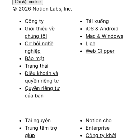
Cài đặt cookie
© 2026 Notion Labs, Inc.
Công ty
Tải xuống
Giới thiệu về
iOS & Android
chúng tôi
Mac & Windows
Cơ hội nghề
Lịch
nghiệp
Web Clipper
Bảo mật
Trạng thái
Điều khoản và
quyền riêng tư
Quyền riêng tư
của bạn
Tài nguyên
Notion cho
Trung tâm trợ
Enterprise
giúp
Công ty khởi