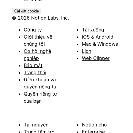
Cài đặt cookie
© 2026 Notion Labs, Inc.
Công ty
Tải xuống
Giới thiệu về
iOS & Android
chúng tôi
Mac & Windows
Cơ hội nghề
Lịch
nghiệp
Web Clipper
Bảo mật
Trạng thái
Điều khoản và
quyền riêng tư
Quyền riêng tư
của bạn
Tài nguyên
Notion cho
Trung tâm trợ
Enterprise