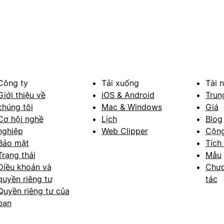
Công ty
Tải xuống
Tài 
Giới thiệu về
iOS & Android
Trun
chúng tôi
Mac & Windows
Giá
Cơ hội nghề
Lịch
Blog
nghiệp
Web Clipper
Cộn
Bảo mật
Tích
Trạng thái
Mẫu
Điều khoản và
Chươ
quyền riêng tư
tác
Quyền riêng tư của
bạn