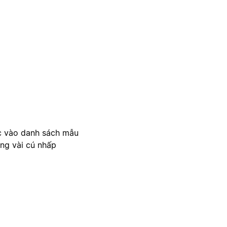
c vào danh sách mẫu
ong vài cú nhấp