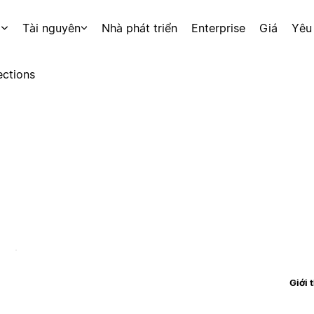
p
Tài nguyên
Nhà phát triển
Enterprise
Giá
Yêu
ctions
Giới 