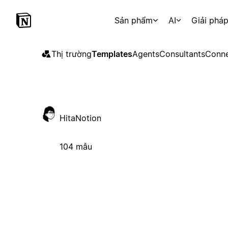
Sản phẩm
AI
Giải phá
Thị trường
Templates
Agents
Consultants
Conne
HitaNotion
104 mẫu