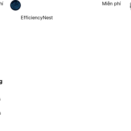
hí
Miễn phí
EfficiencyNest
g
s
s