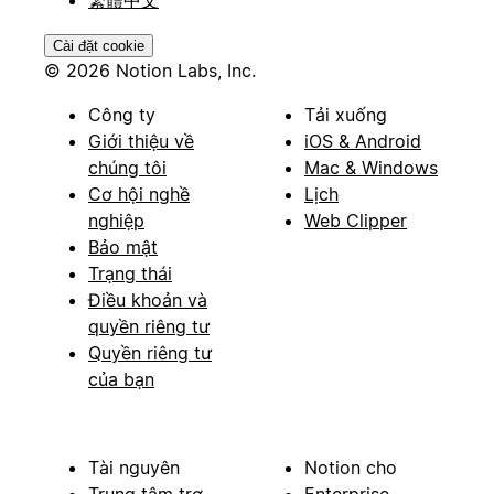
Cài đặt cookie
© 2026 Notion Labs, Inc.
Công ty
Tải xuống
Giới thiệu về
iOS & Android
chúng tôi
Mac & Windows
Cơ hội nghề
Lịch
nghiệp
Web Clipper
Bảo mật
Trạng thái
Điều khoản và
quyền riêng tư
Quyền riêng tư
của bạn
Tài nguyên
Notion cho
Trung tâm trợ
Enterprise