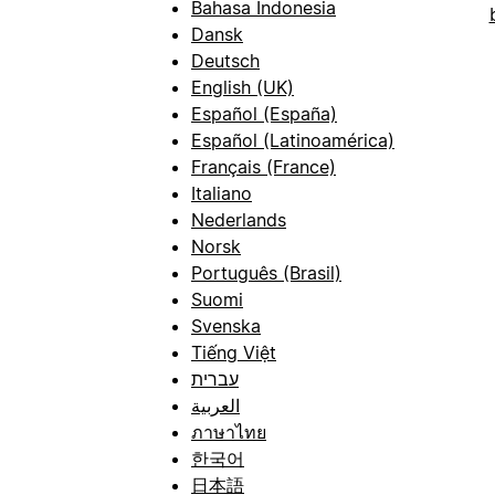
Bahasa Indonesia
Dansk
Deutsch
English (UK)
Español (España)
Español (Latinoamérica)
Français (France)
Italiano
Nederlands
Norsk
Português (Brasil)
Suomi
Svenska
Tiếng Việt
עברית
العربية
ภาษาไทย
한국어
日本語