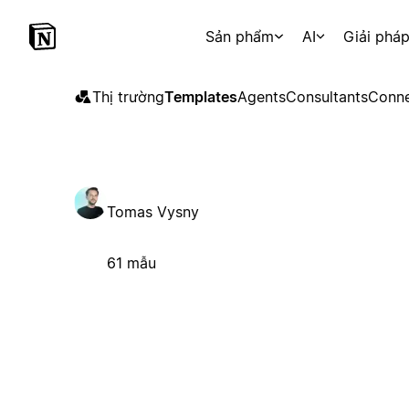
Sản phẩm
AI
Giải phá
Thị trường
Templates
Agents
Consultants
Conne
Tomas Vysny
61 mẫu