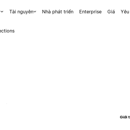
p
Tài nguyên
Nhà phát triển
Enterprise
Giá
Yêu
ctions
Giới 