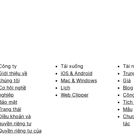
Công ty
Tải xuống
Tài 
Giới thiệu về
iOS & Android
Trun
chúng tôi
Mac & Windows
Giá
Cơ hội nghề
Lịch
Blog
nghiệp
Web Clipper
Cộn
Bảo mật
Tích
Trạng thái
Mẫu
Điều khoản và
Chươ
quyền riêng tư
tác
Quyền riêng tư của