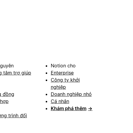
nguyên
Notion cho
g tâm trợ giúp
Enterprise
Công ty khởi
nghiệp
g đồng
Doanh nghiệp nhỏ
 hợp
Cá nhân
Khám phá thêm
→
ng trình đối