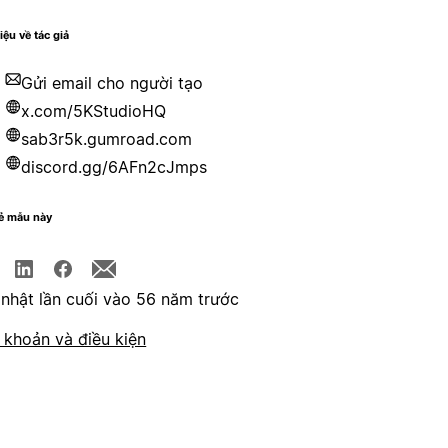
iệu về tác giả
Gửi email cho người tạo
x.com/5KStudioHQ
sab3r5k.gumroad.com
discord.gg/6AFn2cJmps
sẻ mẫu này
nhật lần cuối vào 56 năm trước
 khoản và điều kiện