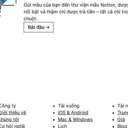
Gửi mẫu của bạn đến thư viện mẫu Notion, đượ
nổi bật và thậm chí được trả tiền – tất cả chỉ tr
chuột.
Bắt đầu
→
Công ty
Tải xuống
Tài 
Giới thiệu về
iOS & Android
Trun
chúng tôi
Mac & Windows
Giá
Cơ hội nghề
Lịch
Blog