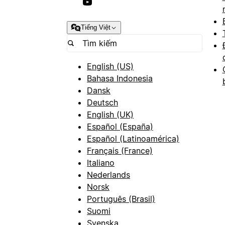
Tiếng Việt
English (US)
Bahasa Indonesia
Dansk
Deutsch
English (UK)
Español (España)
Español (Latinoamérica)
Français (France)
Italiano
Nederlands
Norsk
Português (Brasil)
Suomi
Svenska