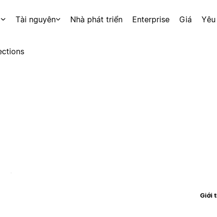
p
Tài nguyên
Nhà phát triển
Enterprise
Giá
Yêu
ctions
Giới 