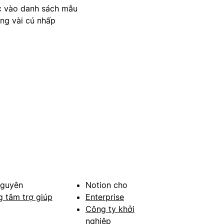
c vào danh sách mẫu
ong vài cú nhấp
nguyên
Notion cho
g tâm trợ giúp
Enterprise
Công ty khởi
nghiệp