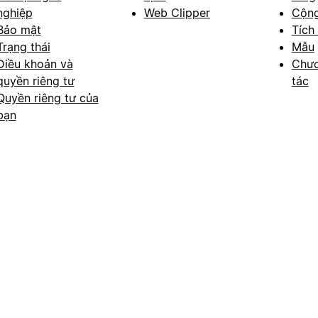
nghiệp
Web Clipper
Cộn
Bảo mật
Tích
Trạng thái
Mẫu
Điều khoản và
Chươ
quyền riêng tư
tác
Quyền riêng tư của
bạn