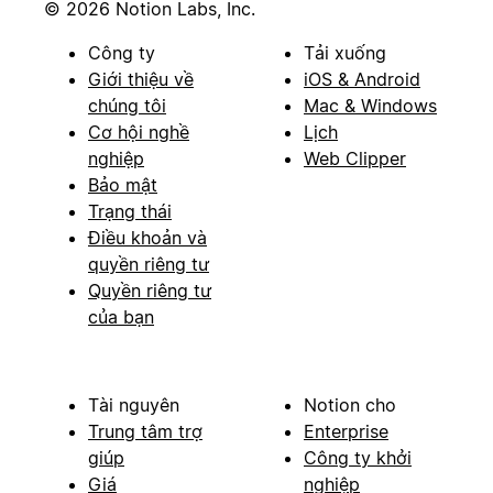
© 2026 Notion Labs, Inc.
Công ty
Tải xuống
Giới thiệu về
iOS & Android
chúng tôi
Mac & Windows
Cơ hội nghề
Lịch
nghiệp
Web Clipper
Bảo mật
Trạng thái
Điều khoản và
quyền riêng tư
Quyền riêng tư
của bạn
Tài nguyên
Notion cho
Trung tâm trợ
Enterprise
giúp
Công ty khởi
Giá
nghiệp