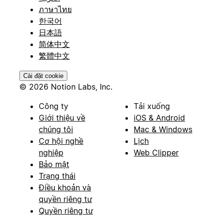
ภาษาไทย
한국어
日本語
简体中文
繁體中文
Cài đặt cookie
© 2026 Notion Labs, Inc.
Công ty
Tải xuống
Giới thiệu về
iOS & Android
chúng tôi
Mac & Windows
Cơ hội nghề
Lịch
nghiệp
Web Clipper
Bảo mật
Trạng thái
Điều khoản và
quyền riêng tư
Quyền riêng tư