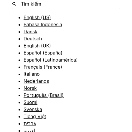
English (US)
Bahasa Indonesia
Dansk
Deutsch
English (UK)
Español (España)
Español (Latinoamérica)
Français (France)
Italiano
Nederlands
Norsk
Português (Brasil)
Suomi
Svenska
Tiếng Việt
עברית
العربية