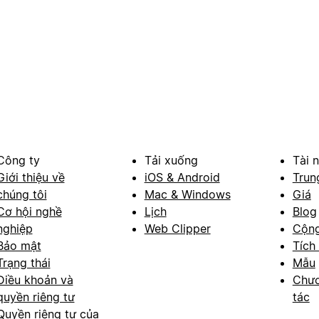
Công ty
Tải xuống
Tài 
Giới thiệu về
iOS & Android
Trun
chúng tôi
Mac & Windows
Giá
Cơ hội nghề
Lịch
Blog
nghiệp
Web Clipper
Cộn
Bảo mật
Tích
Trạng thái
Mẫu
Điều khoản và
Chươ
quyền riêng tư
tác
Quyền riêng tư của