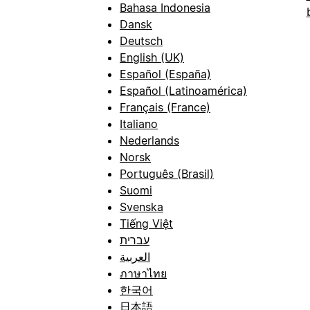
Bahasa Indonesia
Dansk
Deutsch
English (UK)
Español (España)
Español (Latinoamérica)
Français (France)
Italiano
Nederlands
Norsk
Português (Brasil)
Suomi
Svenska
Tiếng Việt
עברית
العربية
ภาษาไทย
한국어
日本語