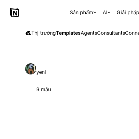
Sản phẩm
AI
Giải phá
Thị trường
Templates
Agents
Consultants
Conne
yeni
9 mẫu