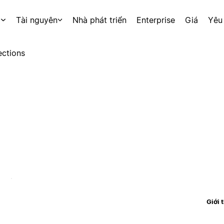
p
Tài nguyên
Nhà phát triển
Enterprise
Giá
Yêu
ctions
Giới 