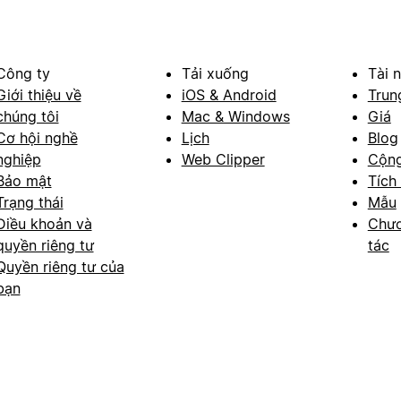
Công ty
Tải xuống
Tài 
Giới thiệu về
iOS & Android
Trun
chúng tôi
Mac & Windows
Giá
Cơ hội nghề
Lịch
Blog
nghiệp
Web Clipper
Cộn
Bảo mật
Tích
Trạng thái
Mẫu
Điều khoản và
Chươ
quyền riêng tư
tác
Quyền riêng tư của
bạn