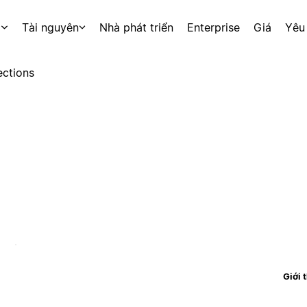
p
Tài nguyên
Nhà phát triển
Enterprise
Giá
Yêu
ctions
Giới 