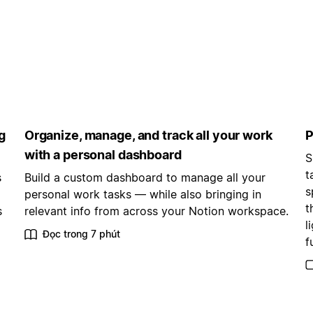
g
Organize, manage, and track all your work
P
with a personal dashboard
S
t
s
Build a custom dashboard to manage all your
s
personal work tasks — while also bringing in
t
s
relevant info from across your Notion workspace.
l
Đọc trong 7 phút
f