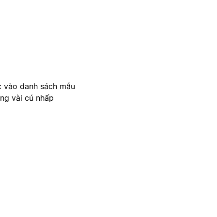
c vào danh sách mẫu
ong vài cú nhấp