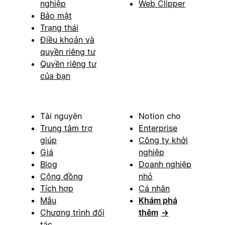
nghiệp
Web Clipper
Bảo mật
Trạng thái
Điều khoản và
quyền riêng tư
Quyền riêng tư
của bạn
Tài nguyên
Notion cho
Trung tâm trợ
Enterprise
giúp
Công ty khởi
Giá
nghiệp
Blog
Doanh nghiệp
Cộng đồng
nhỏ
Tích hợp
Cá nhân
Mẫu
Khám phá
Chương trình đối
thêm
→
tác