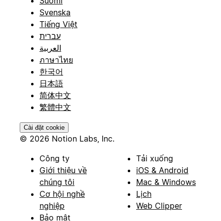
Suomi
Svenska
Tiếng Việt
עברית
العربية
ภาษาไทย
한국어
日本語
简体中文
繁體中文
Cài đặt cookie
© 2026 Notion Labs, Inc.
Công ty
Tải xuống
Giới thiệu về
iOS & Android
chúng tôi
Mac & Windows
Cơ hội nghề
Lịch
nghiệp
Web Clipper
Bảo mật