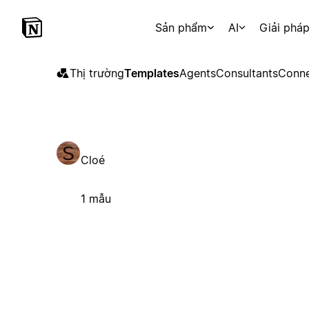
Sản phẩm
AI
Giải phá
Thị trường
Templates
Agents
Consultants
Conne
Cloé
1 mẫu