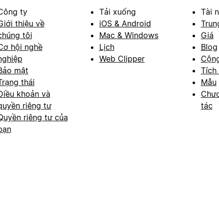
Công ty
Tải xuống
Tài 
Giới thiệu về
iOS & Android
Trun
chúng tôi
Mac & Windows
Giá
Cơ hội nghề
Lịch
Blog
nghiệp
Web Clipper
Cộn
Bảo mật
Tích
Trạng thái
Mẫu
Điều khoản và
Chươ
quyền riêng tư
tác
Quyền riêng tư của
bạn