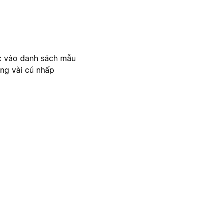
c vào danh sách mẫu
ong vài cú nhấp