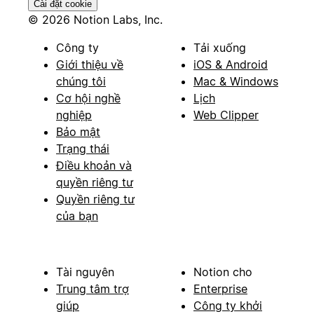
Cài đặt cookie
© 2026 Notion Labs, Inc.
Công ty
Tải xuống
Giới thiệu về
iOS & Android
chúng tôi
Mac & Windows
Cơ hội nghề
Lịch
nghiệp
Web Clipper
Bảo mật
Trạng thái
Điều khoản và
quyền riêng tư
Quyền riêng tư
của bạn
Tài nguyên
Notion cho
Trung tâm trợ
Enterprise
giúp
Công ty khởi