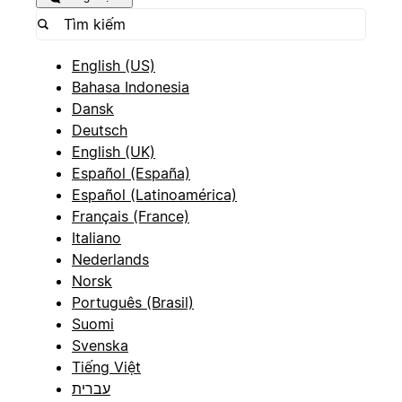
English (US)
Bahasa Indonesia
Dansk
Deutsch
English (UK)
Español (España)
Español (Latinoamérica)
Français (France)
Italiano
Nederlands
Norsk
Português (Brasil)
Suomi
Svenska
Tiếng Việt
עברית