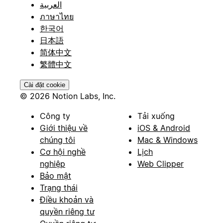
العربية
ภาษาไทย
한국어
日本語
简体中文
繁體中文
Cài đặt cookie
© 2026 Notion Labs, Inc.
Công ty
Tải xuống
Giới thiệu về
iOS & Android
chúng tôi
Mac & Windows
Cơ hội nghề
Lịch
nghiệp
Web Clipper
Bảo mật
Trạng thái
Điều khoản và
quyền riêng tư