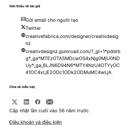
Giới thiệu về tác giả
Gửi email cho người tạo
Twitter
creativefabrica.com/designer/creativdesig
nz
creativdesignz.gumroad.com/?_gl=1*pddrb
g*_ga*MTEzOTA5MDcwOS4xNjg0MjU0ND
Uy*_ga_6LJN6D94N6*MTY4NzU4OTYyOC
41OC4xLjE2ODc1ODk2ODMuMC4wLjA.
Chia sẻ mẫu này
Cập nhật lần cuối vào 56 năm trước
Điều khoản và điều kiện