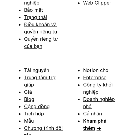
nghiệp
Web Clipper
Bảo mật
Trạng thái
Điều khoản và
quyền riêng tư
Quyền riêng tư
của bạn
Tài nguyên
Notion cho
Trung tâm trợ
Enterprise
giúp
Công ty khởi
Giá
nghiệp
Blog
Doanh nghiệp
Cộng đồng
nhỏ
Tích hợp
Cá nhân
Mẫu
Khám phá
Chương trình đối
thêm
→