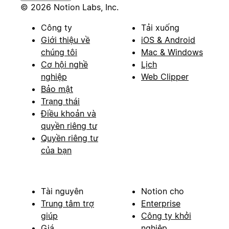
© 2026 Notion Labs, Inc.
Công ty
Tải xuống
Giới thiệu về
iOS & Android
chúng tôi
Mac & Windows
Cơ hội nghề
Lịch
nghiệp
Web Clipper
Bảo mật
Trạng thái
Điều khoản và
quyền riêng tư
Quyền riêng tư
của bạn
Tài nguyên
Notion cho
Trung tâm trợ
Enterprise
giúp
Công ty khởi
Giá
nghiệp