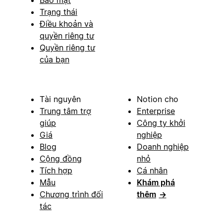
Trạng thái
Điều khoản và
quyền riêng tư
Quyền riêng tư
của bạn
Tài nguyên
Notion cho
Trung tâm trợ
Enterprise
giúp
Công ty khởi
Giá
nghiệp
Blog
Doanh nghiệp
Cộng đồng
nhỏ
Tích hợp
Cá nhân
Mẫu
Khám phá
Chương trình đối
thêm
→
tác