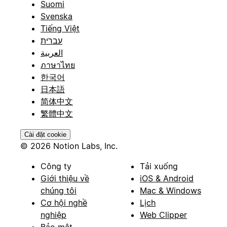
Suomi
Svenska
Tiếng Việt
עברית
العربية
ภาษาไทย
한국어
日本語
简体中文
繁體中文
Cài đặt cookie
© 2026 Notion Labs, Inc.
Công ty
Tải xuống
Giới thiệu về
iOS & Android
chúng tôi
Mac & Windows
Cơ hội nghề
Lịch
nghiệp
Web Clipper
Bảo mật