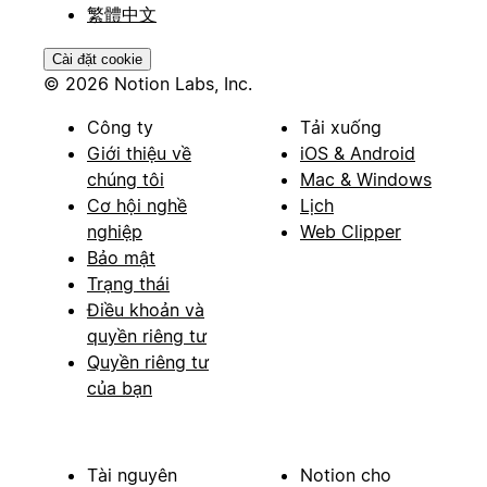
繁體中文
Cài đặt cookie
© 2026 Notion Labs, Inc.
Công ty
Tải xuống
Giới thiệu về
iOS & Android
chúng tôi
Mac & Windows
Cơ hội nghề
Lịch
nghiệp
Web Clipper
Bảo mật
Trạng thái
Điều khoản và
quyền riêng tư
Quyền riêng tư
của bạn
Tài nguyên
Notion cho