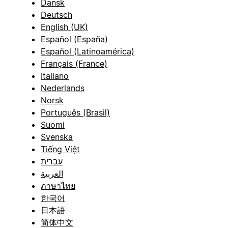
Dansk
Deutsch
English (UK)
Español (España)
Español (Latinoamérica)
Français (France)
Italiano
Nederlands
Norsk
Português (Brasil)
Suomi
Svenska
Tiếng Việt
עברית
العربية
ภาษาไทย
한국어
日本語
简体中文