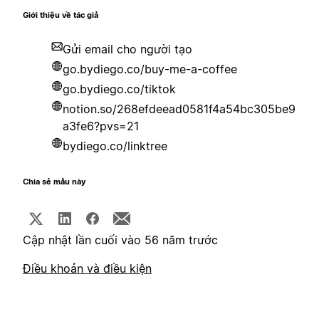
Giới thiệu về tác giả
Gửi email cho người tạo
go.bydiego.co/buy-me-a-coffee
go.bydiego.co/tiktok
notion.so/268efdeead0581f4a54bc305be9
a3fe6?pvs=21
bydiego.co/linktree
Chia sẻ mẫu này
Cập nhật lần cuối vào 56 năm trước
Điều khoản và điều kiện