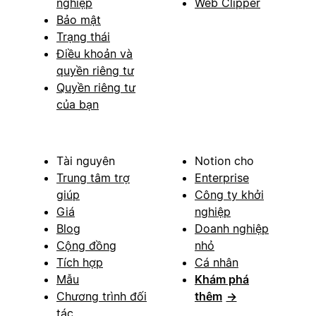
nghiệp
Web Clipper
Bảo mật
Trạng thái
Điều khoản và
quyền riêng tư
Quyền riêng tư
của bạn
Tài nguyên
Notion cho
Trung tâm trợ
Enterprise
giúp
Công ty khởi
Giá
nghiệp
Blog
Doanh nghiệp
Cộng đồng
nhỏ
Tích hợp
Cá nhân
Mẫu
Khám phá
Chương trình đối
thêm
→
tác