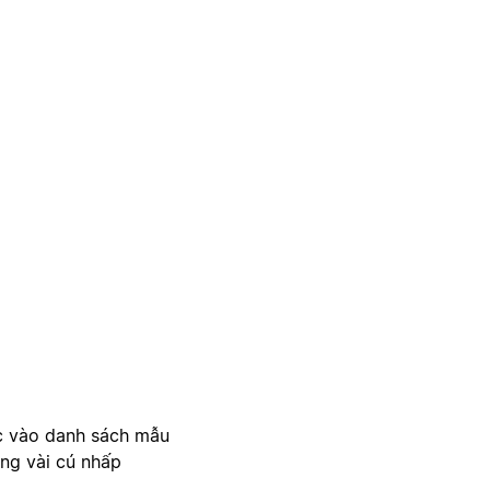
c vào danh sách mẫu
ong vài cú nhấp