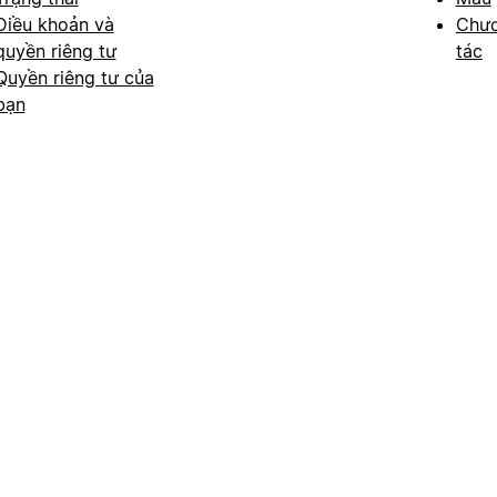
Điều khoản và
Chươ
quyền riêng tư
tác
Quyền riêng tư của
bạn