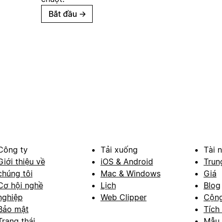
Bắt đầu
→
Công ty
Tải xuống
Tài 
Giới thiệu về
iOS & Android
Trun
chúng tôi
Mac & Windows
Giá
Cơ hội nghề
Lịch
Blog
nghiệp
Web Clipper
Cộn
Bảo mật
Tích
Trạng thái
Mẫu