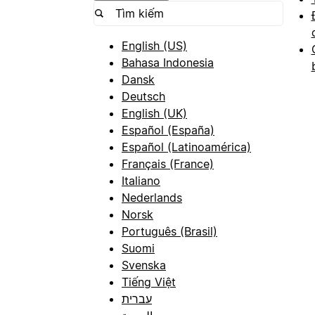
English (US)
Bahasa Indonesia
Dansk
Deutsch
English (UK)
Español (España)
Español (Latinoamérica)
Français (France)
Italiano
Nederlands
Norsk
Português (Brasil)
Suomi
Svenska
Tiếng Việt
עברית