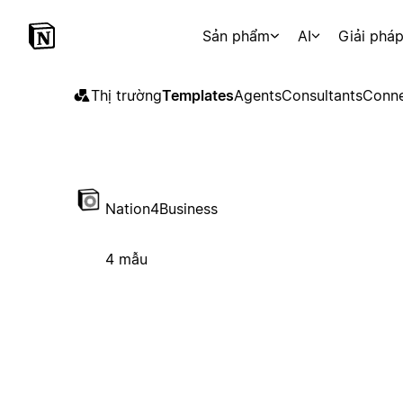
Sản phẩm
AI
Giải phá
Thị trường
Templates
Agents
Consultants
Conne
Nation4Business
4 mẫu