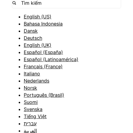
English (US)
Bahasa Indonesia
Dansk
Deutsch
English (UK)
Español (España)
Español (Latinoamérica)
Français (France)
Italiano
Nederlands
Norsk
Português (Brasil)
Suomi
Svenska
Tiếng Việt
עברית
العربية