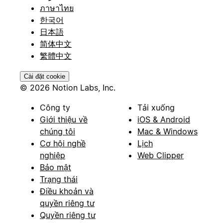
ภาษาไทย
한국어
日本語
简体中文
繁體中文
Cài đặt cookie
© 2026 Notion Labs, Inc.
Công ty
Tải xuống
Giới thiệu về
iOS & Android
chúng tôi
Mac & Windows
Cơ hội nghề
Lịch
nghiệp
Web Clipper
Bảo mật
Trạng thái
Điều khoản và
quyền riêng tư
Quyền riêng tư