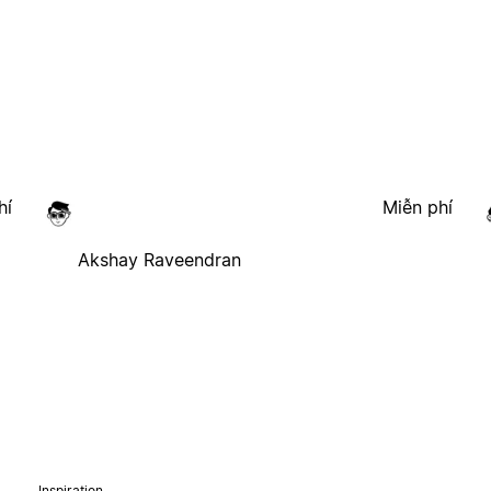
hí
Miễn phí
Akshay Raveendran
Inspiration