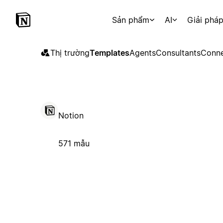
Sản phẩm
AI
Giải phá
Thị trường
Templates
Agents
Consultants
Conne
Notion
571 mẫu