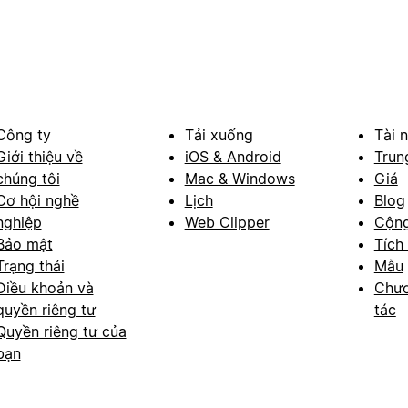
Công ty
Tải xuống
Tài 
Giới thiệu về
iOS & Android
Trun
chúng tôi
Mac & Windows
Giá
Cơ hội nghề
Lịch
Blog
nghiệp
Web Clipper
Cộn
Bảo mật
Tích
Trạng thái
Mẫu
Điều khoản và
Chươ
quyền riêng tư
tác
Quyền riêng tư của
bạn