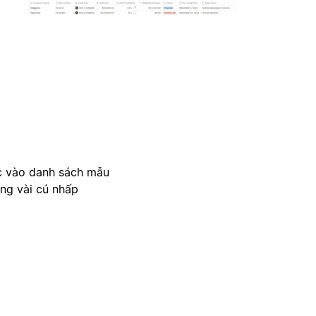
c vào danh sách mẫu
ong vài cú nhấp