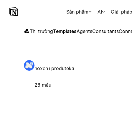
Sản phẩm
AI
Giải phá
Thị trường
Templates
Agents
Consultants
Conne
noxen+produteka
28 mẫu