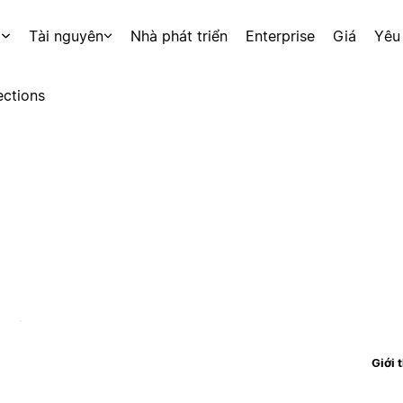
p
Tài nguyên
Nhà phát triển
Enterprise
Giá
Yêu
ctions
Giới 